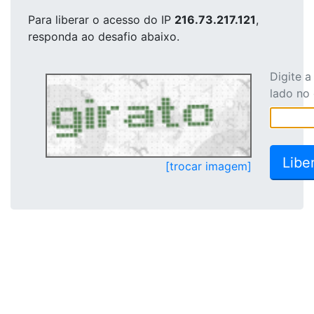
Para liberar o acesso
do IP
216.73.217.121
,
responda ao desafio abaixo.
Digite 
lado no
[trocar imagem]