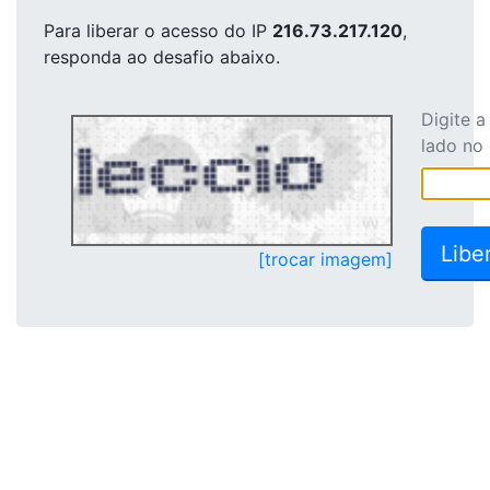
Para liberar o acesso
do IP
216.73.217.120
,
responda ao desafio abaixo.
Digite 
lado no
[trocar imagem]