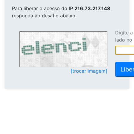
Para liberar o acesso
do IP
216.73.217.148
,
responda ao desafio abaixo.
Digite 
lado no
[trocar imagem]