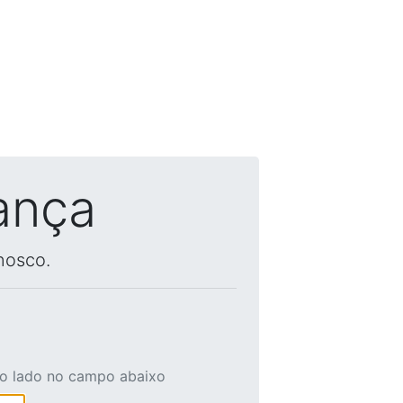
ança
nosco.
ao lado no campo abaixo