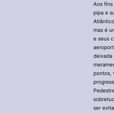
Aos fins
pipa e s
Atlântic
mas é um
e seus c
aeroport
deixada 
merament
pontos,
progress
Pedestre
sobretud
ser evi