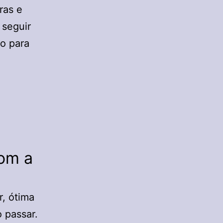
ras e
 seguir
do para
om a
r, ótima
 passar.