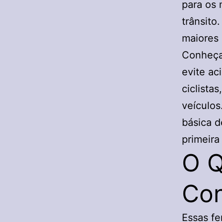
para os
trânsito
maiores 
Conheça 
evite ac
ciclista
veículos
básica d
primeira
O Q
Con
Essas fe