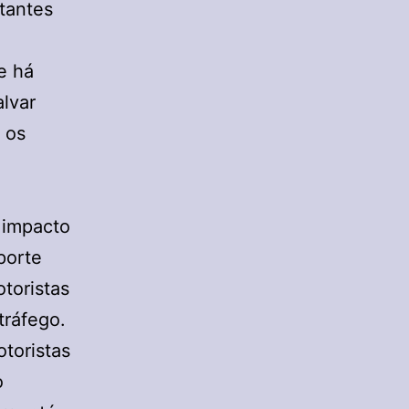
rtantes
e
e há
lvar
 os
 impacto
porte
toristas
tráfego.
toristas
o