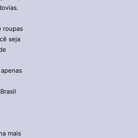
dovias.
e roupas
cê seja
 de
o apenas
Brasil
rna mais