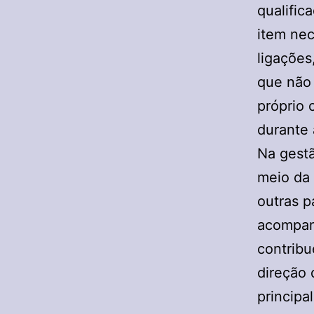
qualific
item ne
ligações
que não 
próprio c
durante 
Na gestã
meio da 
outras p
acompan
contribu
direção 
principa