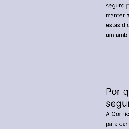
seguro p
manter a
estas di
um ambie
Por 
segur
A Cornic
para cam