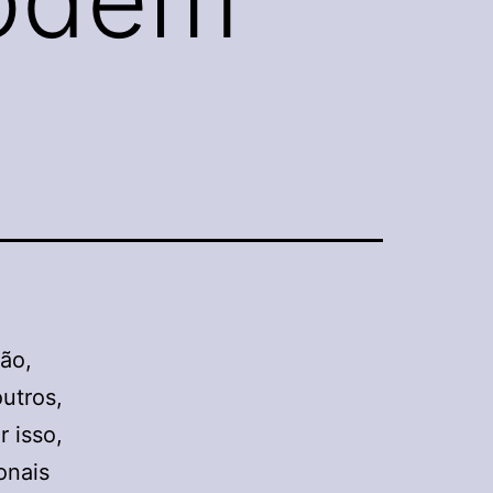
são,
outros,
 isso,
onais