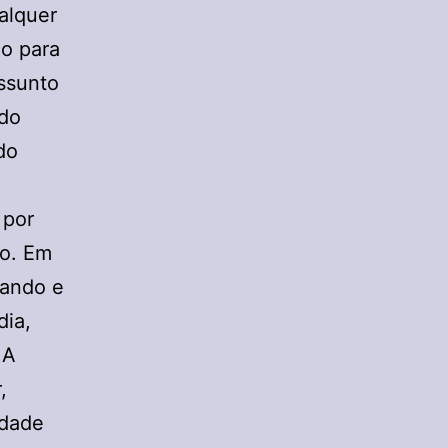
alquer
o para
assunto
 do
ndo
 por
to. Em
cando e
ia,
 A
,
idade