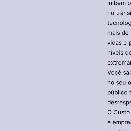
inibem o
no trân
tecnolog
mais de
vidas e 
níveis d
extrema
Você sab
no seu o
público 
desrespe
O Custo 
e empres