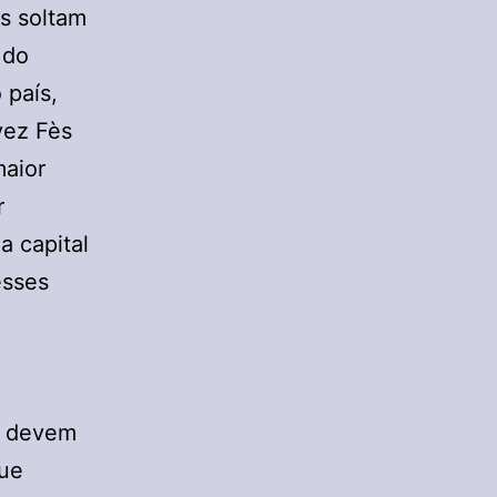
s soltam
 do
 país,
vez Fès
maior
r
a capital
esses
o devem
que