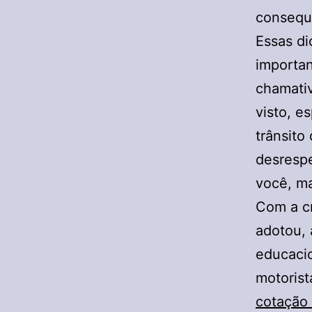
conseque
Essas di
importan
chamativ
visto, e
trânsito
desrespe
você, m
Com a cr
adotou, 
educaci
motorist
cotação