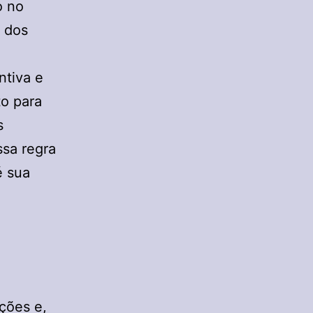
o no
m dos
ntiva e
to para
s
ssa regra
é sua
ções e,