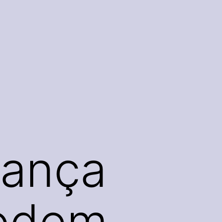
rança
podem