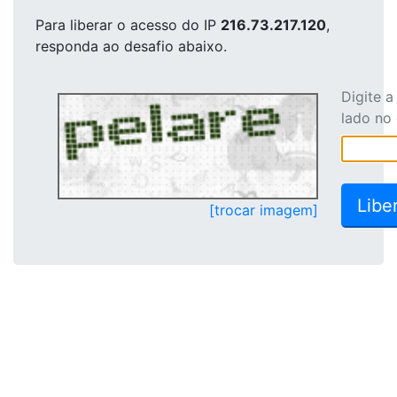
Para liberar o acesso
do IP
216.73.217.120
,
responda ao desafio abaixo.
Digite 
lado no
[trocar imagem]