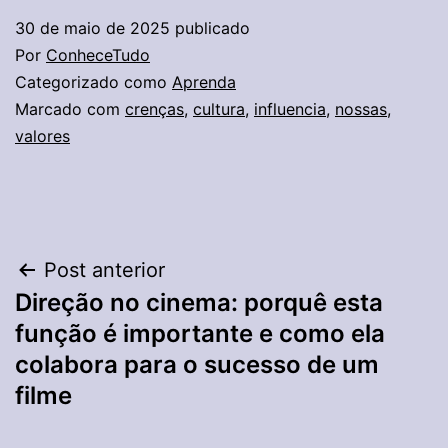
30 de maio de 2025
publicado
Por
ConheceTudo
Categorizado como
Aprenda
Marcado com
crenças
,
cultura
,
influencia
,
nossas
,
valores
Navegação
Post anterior
Direção no cinema: porquê esta
de
função é importante e como ela
Post
colabora para o sucesso de um
filme