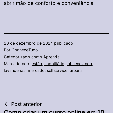
abrir mão de conforto e conveniência.
20 de dezembro de 2024
publicado
Por
ConheceTudo
Categorizado como
Aprenda
Marcado com
estão
,
imobiliário
,
influenciando
,
lavanderias
,
mercado
,
selfservice
,
urbana
Navegação
Post anterior
Como criar um curso online em 10