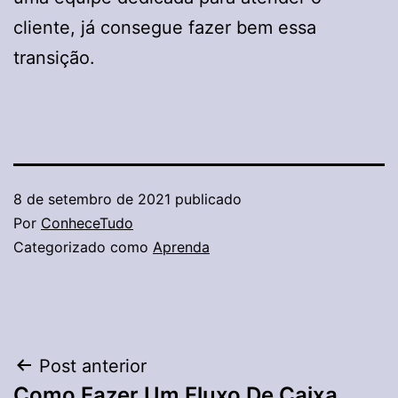
cliente, já consegue fazer bem essa
transição.
8 de setembro de 2021
publicado
Por
ConheceTudo
Categorizado como
Aprenda
Navegação
Post anterior
Como Fazer Um Fluxo De Caixa