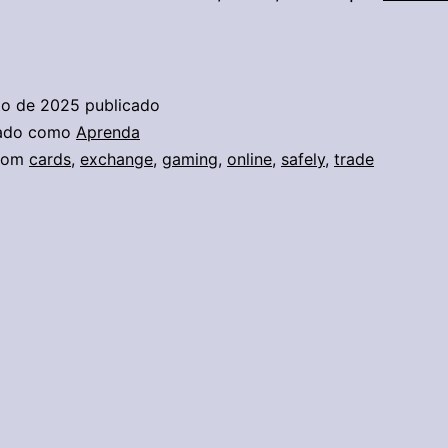
t
rd
change:
to de 2025
publicado
w
zado como
Aprenda
com
cards
,
exchange
,
gaming
,
online
,
safely
,
trade
fely
ade
ur
ming
t
rds
line