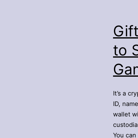
Gif
to 
Gam
It’s a c
ID, name
wallet w
custodia
You can