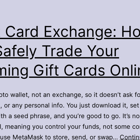
t Card Exchange: H
Safely Trade Your
ing Gift Cards Onli
rypto wallet, not an exchange, so it doesn’t ask f
, or any personal info. You just download it, set
ith a seed phrase, and you’re good to go. It’s n
l, meaning you control your funds, not some c
 use MetaMask to store, send, or swap…
Contin