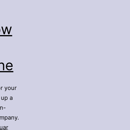
ow
ne
or your
 up a
on-
ompany.
uar