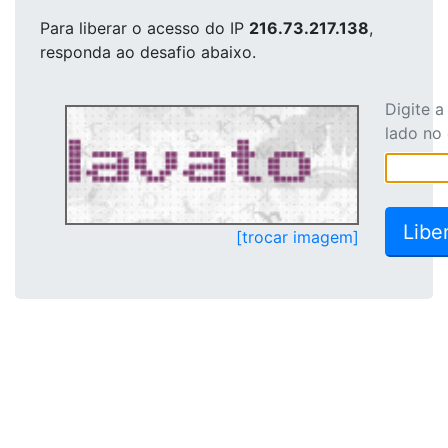
Para liberar o acesso
do IP
216.73.217.138
,
responda ao desafio abaixo.
Digite 
lado no
[trocar imagem]