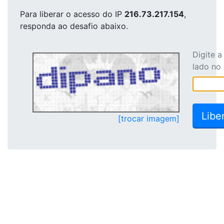
Para liberar o acesso
do IP
216.73.217.154
,
responda ao desafio abaixo.
Digite 
lado no
[trocar imagem]