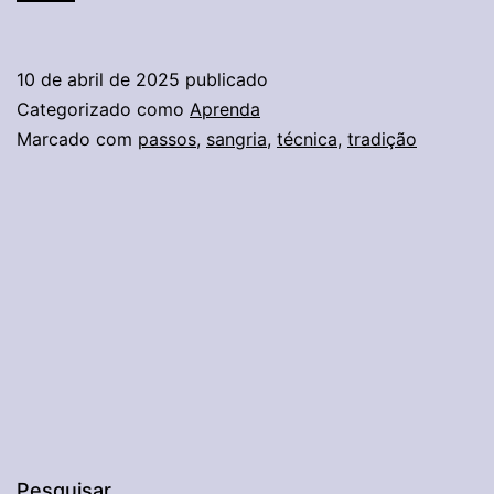
Passos
da
10 de abril de 2025
publicado
Sangria
Categorizado como
Aprenda
do
Marcado com
passos
,
sangria
,
técnica
,
tradição
Boi:
Tradição
e
Técnica
Pesquisar…