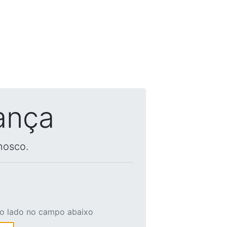
ança
nosco.
ao lado no campo abaixo