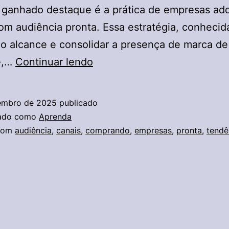
 ganhado destaque é a prática de empresas adq
om audiência pronta. Essa estratégia, conhecid
 o alcance e consolidar a presença de marca d
A
e,…
Continuar lendo
Nova
Tendência:
embro de 2025
publicado
Empresas
zado como
Aprenda
Comprando
com
audiência
,
canais
,
comprando
,
empresas
,
pronta
,
tendê
Canais
Com
Audiência
Pronta