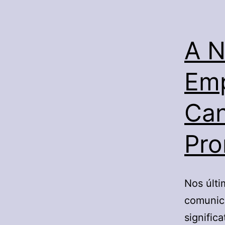
A N
Em
Can
Pro
Nos últi
comunic
signific