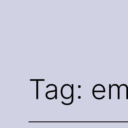
Pular
para
o
conteúdo
Tag:
em