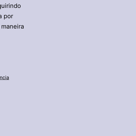
uirindo
a por
e maneira
ncia