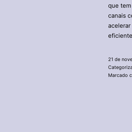
que tem
canais c
acelerar
eficient
21 de nov
Categori
Marcado 