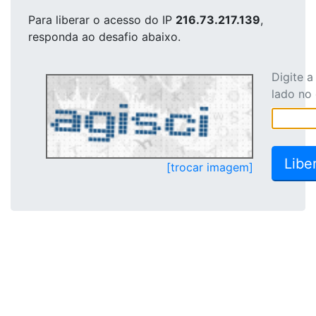
Para liberar o acesso
do IP
216.73.217.139
,
responda ao desafio abaixo.
Digite 
lado no
[trocar imagem]