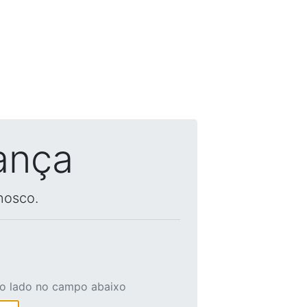
ança
nosco.
ao lado no campo abaixo