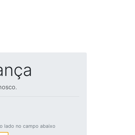
ança
nosco.
ao lado no campo abaixo