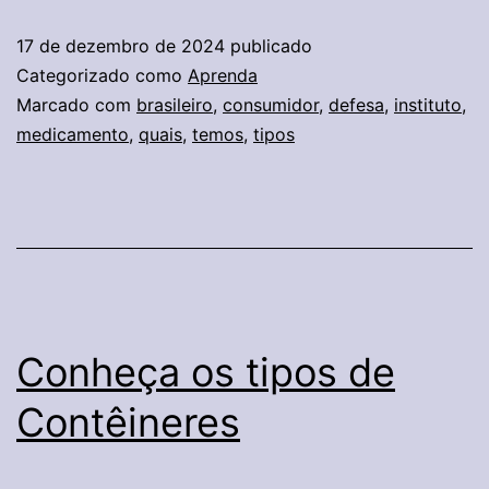
é
17 de dezembro de 2024
publicado
um
Categorizado como
Aprenda
medicamento
Marcado com
brasileiro
,
consumidor
,
defesa
,
instituto
,
medicamento
,
quais
,
temos
,
tipos
e
quais
tipos
temos
por
aí?
Conheça os tipos de
Instituto
Brasileiro
Contêineres
de
Defesa